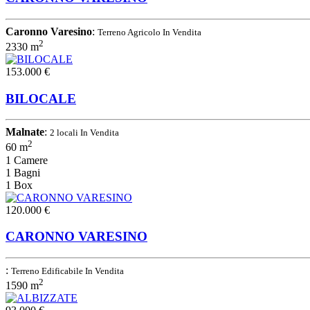
Caronno Varesino
:
Terreno Agricolo In Vendita
2
2330 m
153.000 €
BILOCALE
Malnate
:
2 locali In Vendita
2
60 m
1 Camere
1 Bagni
1 Box
120.000 €
CARONNO VARESINO
:
Terreno Edificabile In Vendita
2
1590 m