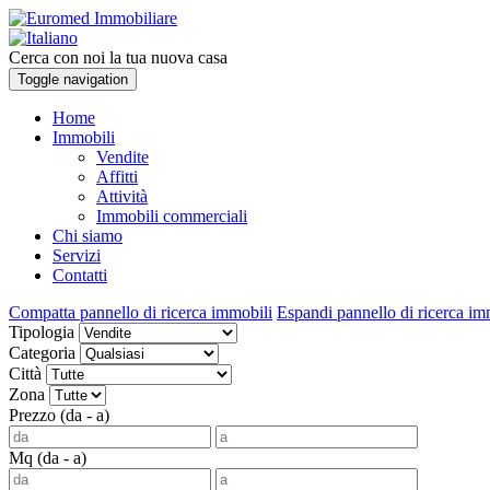
Cerca con noi la tua nuova casa
Toggle navigation
Home
Immobili
Vendite
Affitti
Attività
Immobili commerciali
Chi siamo
Servizi
Contatti
Compatta pannello di ricerca immobili
Espandi pannello di ricerca im
Tipologia
Categoria
Città
Zona
Prezzo (da - a)
Mq (da - a)